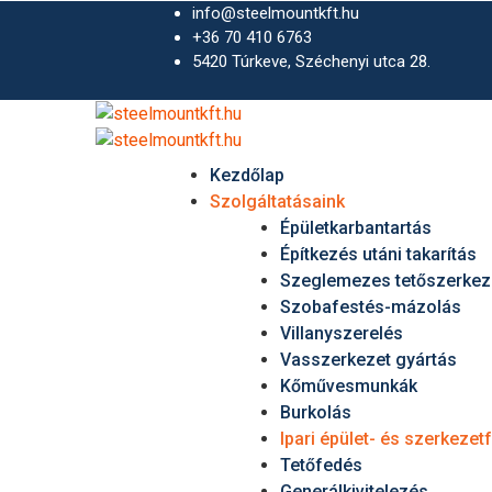
info@steelmountkft.hu
+36 70 410 6763
5420 Túrkeve, Széchenyi utca 28.
Kezdőlap
Szolgáltatásaink
Épületkarbantartás
Építkezés utáni takarítás
Szeglemezes tetőszerkez
Szobafestés-mázolás
Villanyszerelés
Vasszerkezet gyártás
Kőművesmunkák
Burkolás
Ipari épület- és szerkezet
Tetőfedés
Generálkivitelezés