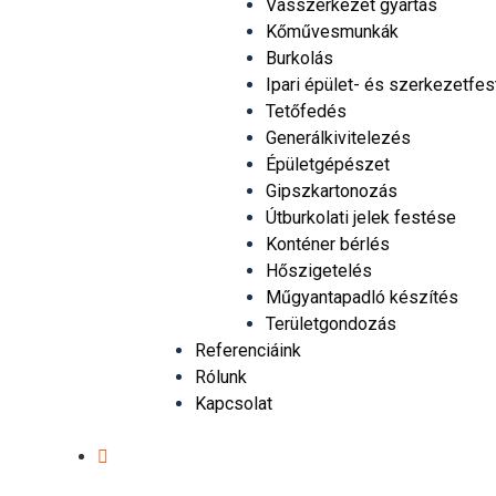
Vasszerkezet gyártás
Kőművesmunkák
Burkolás
Ipari épület- és szerkezetfe
Tetőfedés
Generálkivitelezés
Épületgépészet
Gipszkartonozás
Útburkolati jelek festése
Konténer bérlés
Hőszigetelés
Műgyantapadló készítés
Területgondozás
Referenciáink
Rólunk
Kapcsolat