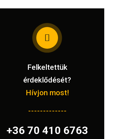
Felkeltettük
érdeklődését?
Hívjon most!
+36 70 410 6763