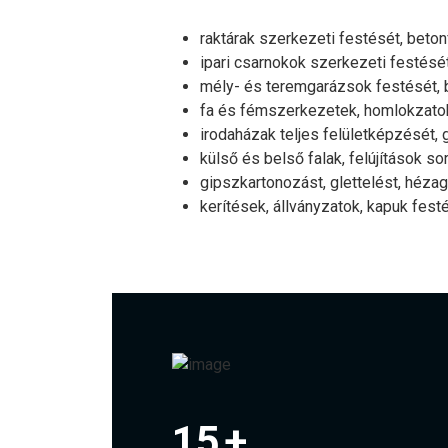
raktárak szerkezeti festését, beton
ipari csarnokok szerkezeti festését
mély- és teremgarázsok festését, b
fa és fémszerkezetek, homlokzatok
irodaházak teljes felületképzését, 
külső és belső falak, felújítások so
gipszkartonozást, glettelést, hézag
kerítések, állványzatok, kapuk fest
15
+