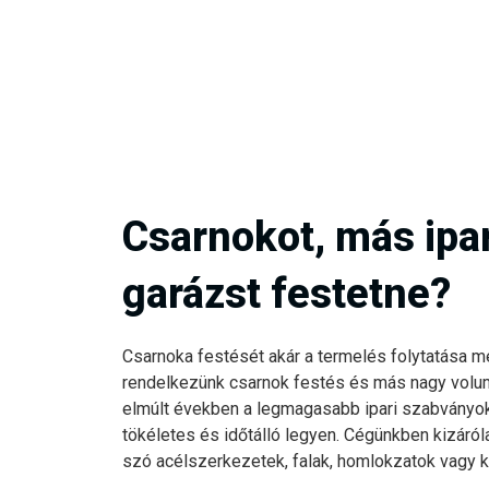
Csarnokot, más ipar
garázst festetne?
Csarnoka festését akár a termelés folytatása mel
rendelkezünk csarnok festés és más nagy volum
elmúlt években a legmagasabb ipari szabványok 
tökéletes és időtálló legyen. Cégünkben kizáról
szó acélszerkezetek, falak, homlokzatok vagy k