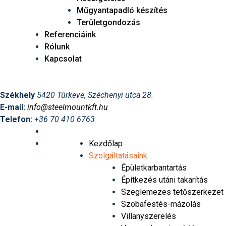
Műgyantapadló készítés
Területgondozás
Referenciáink
Rólunk
Kapcsolat
Székhely
5420 Túrkeve, Széchenyi utca 28.
E-mail:
info@steelmountkft.hu
Telefon:
+36 70 410 6763
Kezdőlap
Szolgáltatásaink
Épületkarbantartás
Építkezés utáni takarítás
Szeglemezes tetőszerkezet
Szobafestés-mázolás
Villanyszerelés