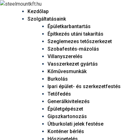
Kezdőlap
Szolgáltatásaink
Épületkarbantartás
Építkezés utáni takarítás
Szeglemezes tetőszerkezet
Szobafestés-mázolás
Villanyszerelés
Vasszerkezet gyártás
Kőművesmunkák
Burkolás
Ipari épület- és szerkezetfestés
Tetőfedés
Generálkivitelezés
Épületgépészet
Gipszkartonozás
Útburkolati jelek festése
Konténer bérlés
Hőszigetelés