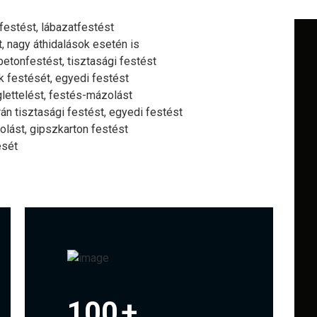
festést, lábazatfestést
, nagy áthidalások esetén is
etonfestést, tisztasági festést
 festését, egyedi festést
glettelést, festés-mázolást
rán tisztasági festést, egyedi festést
olást, gipszkarton festést
ését
100
+