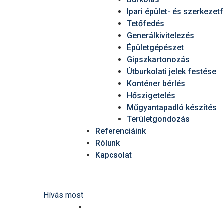
Ipari épület- és szerkezet
Tetőfedés
Generálkivitelezés
Épületgépészet
Gipszkartonozás
Útburkolati jelek festése
Konténer bérlés
Hőszigetelés
Műgyantapadló készítés
Területgondozás
Referenciáink
Rólunk
Kapcsolat
Hívás most