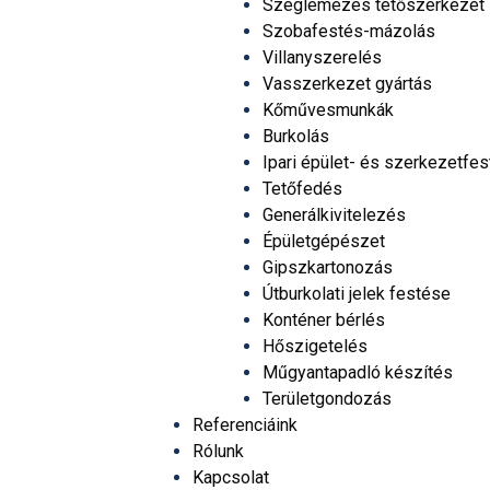
Szeglemezes tetőszerkezet
Szobafestés-mázolás
Villanyszerelés
Vasszerkezet gyártás
Kőművesmunkák
Burkolás
Ipari épület- és szerkezetfe
Tetőfedés
Generálkivitelezés
Épületgépészet
Gipszkartonozás
Útburkolati jelek festése
Konténer bérlés
Hőszigetelés
Műgyantapadló készítés
Területgondozás
Referenciáink
Rólunk
Kapcsolat