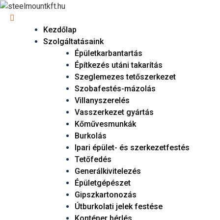
Kezdőlap
Szolgáltatásaink
Épületkarbantartás
Építkezés utáni takarítás
Szeglemezes tetőszerkezet
Szobafestés-mázolás
Villanyszerelés
Vasszerkezet gyártás
Kőművesmunkák
Burkolás
Ipari épület- és szerkezetfestés
Tetőfedés
Generálkivitelezés
Épületgépészet
Gipszkartonozás
Útburkolati jelek festése
Konténer bérlés