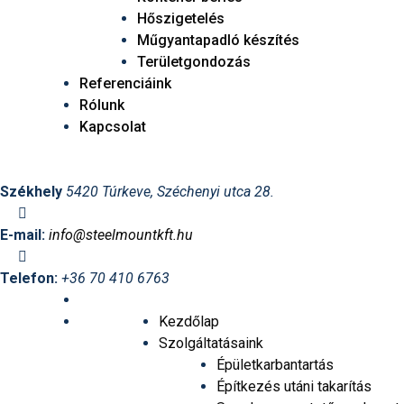
Hőszigetelés
Műgyantapadló készítés
Területgondozás
Referenciáink
Rólunk
Kapcsolat
Székhely
5420 Túrkeve, Széchenyi utca 28.
E-mail:
info@steelmountkft.hu
Telefon:
+36 70 410 6763
Kezdőlap
Szolgáltatásaink
Épületkarbantartás
Építkezés utáni takarítás