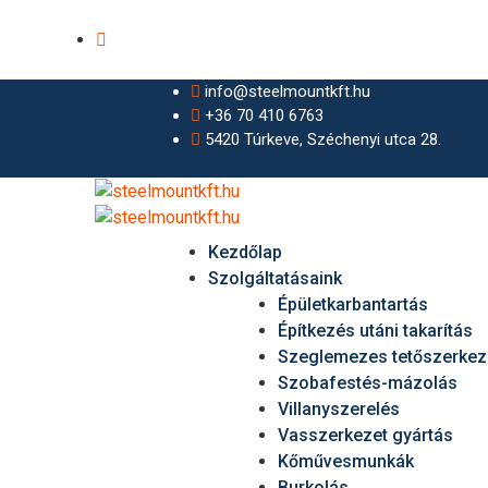
info@steelmountkft.hu
+36 70 410 6763
5420 Túrkeve, Széchenyi utca 28.
Kezdőlap
Szolgáltatásaink
Épületkarbantartás
Építkezés utáni takarítás
Szeglemezes tetőszerkez
Szobafestés-mázolás
Villanyszerelés
Vasszerkezet gyártás
Kőművesmunkák
Burkolás